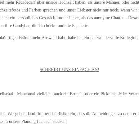
s viel mehr Redebedarf über unsere Hochzeit haben, als unsere Männer, oder ni
zeitsfotos und Farben sprechen und unser Liebster nickt nur noch, wenn wir i
st euch ein persönliches Gespräch immer lieber, als das anonyme Chatten. Desw
an ihre Candybar, die Tischdeko und die Papeterie.
 zukünftigen Bräute mehr Auswahl habt, habe ich ein par wundervolle Kolleginn
SCHREIBT UNS EINFACH AN!
lschaft. Manchmal vielleicht auch ein Brunch, oder ein Picknick. Jeder Verans
sollt. Wir gehen damit immer das Risiko ein, dass die Anmeldungen zu den Term
z in unsere Planung für euch stecken!